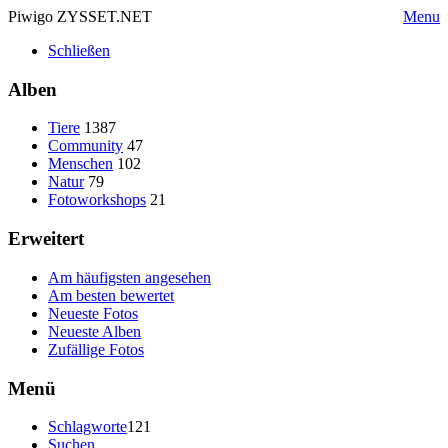
Piwigo ZYSSET.NET
Menu
Schließen
Alben
Tiere
1387
Community
47
Menschen
102
Natur
79
Fotoworkshops
21
Erweitert
Am häufigsten angesehen
Am besten bewertet
Neueste Fotos
Neueste Alben
Zufällige Fotos
Menü
Schlagworte
121
Suchen