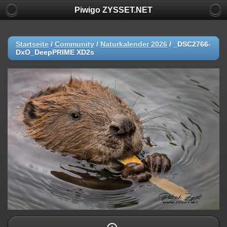
Piwigo ZYSSET.NET
Startseite
/
Community
/
Naturkalender 2026
/
_DSC2766-
DxO_DeepPRIME XD2s