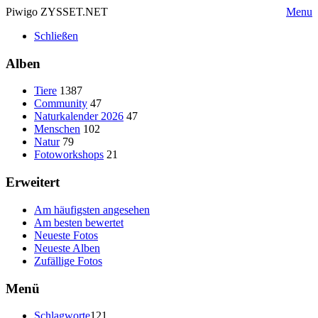
Piwigo ZYSSET.NET
Menu
Schließen
Alben
Tiere
1387
Community
47
Naturkalender 2026
47
Menschen
102
Natur
79
Fotoworkshops
21
Erweitert
Am häufigsten angesehen
Am besten bewertet
Neueste Fotos
Neueste Alben
Zufällige Fotos
Menü
Schlagworte
121