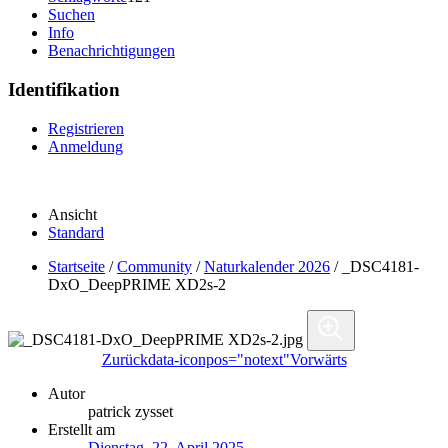
Suchen
Info
Benachrichtigungen
Identifikation
Registrieren
Anmeldung
Ansicht
Standard
Startseite
/
Community
/
Naturkalender 2026
/
_DSC4181-
DxO_DeepPRIME XD2s-2
Zurück
data-iconpos="notext"
Vorwärts
Autor
patrick zysset
Erstellt am
Dienstag, 22. April 2025