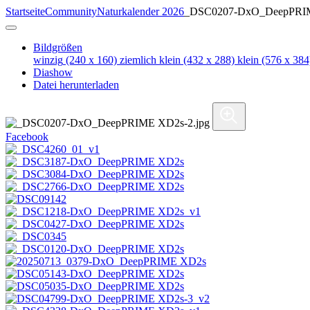
Startseite
Community
Naturkalender 2026
_DSC0207-DxO_DeepPRI
Bildgrößen
winzig
(240 x 160)
ziemlich klein
(432 x 288)
klein
(576 x 384
Diashow
Datei herunterladen
Facebook