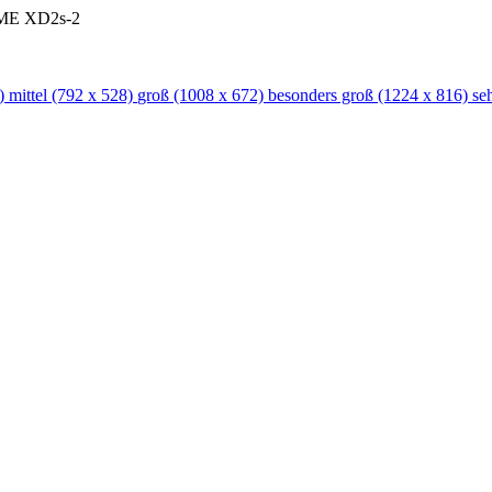
ME XD2s-2
)
mittel
(792 x 528)
groß
(1008 x 672)
besonders groß
(1224 x 816)
se