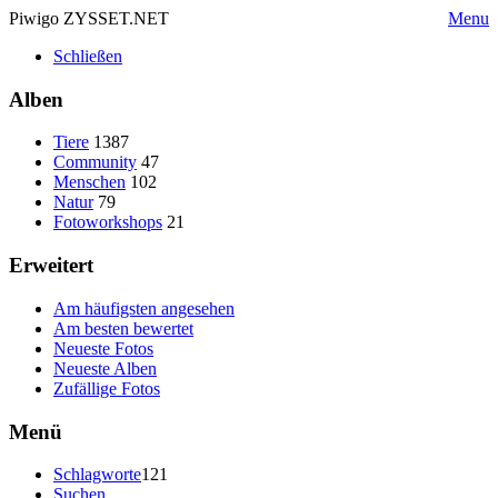
Piwigo ZYSSET.NET
Menu
Schließen
Alben
Tiere
1387
Community
47
Menschen
102
Natur
79
Fotoworkshops
21
Erweitert
Am häufigsten angesehen
Am besten bewertet
Neueste Fotos
Neueste Alben
Zufällige Fotos
Menü
Schlagworte
121
Suchen