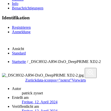
Info
Benachrichtigungen
Identifikation
Registrieren
Anmeldung
Ansicht
Standard
Startseite
/
_DSC8932-ARW-DxO_DeepPRIME XD2-2
Zurück
data-iconpos="notext"
Vorwärts
Autor
patrick zysset
Erstellt am
Freitag, 12. April 2024
Veröffentlicht am
Freitag, 12. April 2024