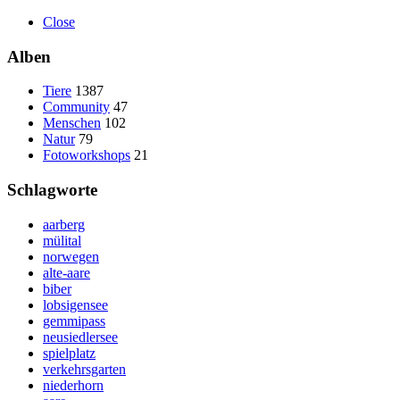
Close
Alben
Tiere
1387
Community
47
Menschen
102
Natur
79
Fotoworkshops
21
Schlagworte
aarberg
mülital
norwegen
alte-aare
biber
lobsigensee
gemmipass
neusiedlersee
spielplatz
verkehrsgarten
niederhorn