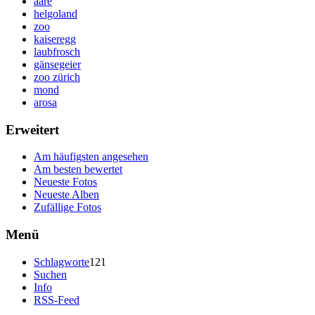
aare
helgoland
zoo
kaiseregg
laubfrosch
gänsegeier
zoo zürich
mond
arosa
Erweitert
Am häufigsten angesehen
Am besten bewertet
Neueste Fotos
Neueste Alben
Zufällige Fotos
Menü
Schlagworte
121
Suchen
Info
RSS-Feed