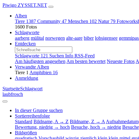
Piwigo ZYSSET.NET
Alben
Tiere
1387
Community
47
Menschen
102
Natur
79
Fotoworks
1600 Fotos
Schlagworte
aarberg
mülital
norwegen
alte-aare
biber
lobsigensee
gemmipas
Entdecken
Schlagworte
121
Suchen
Info
RSS-Feed
Am häufigsten angesehen
Am besten bewertet
Neueste Fotos
A
Verwandte Alben
Tiere
1
Amphibien
16
Anmeldung
Startseite
Schlagwort
laubfrosch
In dieser Gruppe suchen
Sortierreihenfolge
Standard
Bildname, A → Z
Bildname, Z → A
Aufnahmedatum,
Bewertung, niedrig → hoch
Besuche, hoch → niedrig
Besuche
Bildgrößen
quadratisch
Vorschaubild
winzig
ziemlich klein
klein
mittel
gro