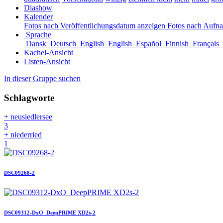
Diashow
Kalender
Fotos nach Veröffentlichungsdatum anzeigen
Fotos nach Aufn
Sprache
Dansk
Deutsch
English
English
Español
Finnish
Français
Kachel-Ansicht
Listen-Ansicht
In dieser Gruppe suchen
Schlagworte
+ neusiedlersee
3
+ niederried
1
DSC09268-2
DSC09312-DxO_DeepPRIME XD2s-2