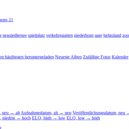
hops
21
s
neusiedlersee
spielplatz
verkehrsgarten
niederhorn
aare
helgoland
zoo
m häufigsten heruntergeladen
Neueste Alben
Zufällige Fotos
Kalender
 neu → alt
Aufnahmedatum, alt → neu
Veröffentlichungsdatum, neu →
, niedrig → hoch
ELO, high → low
ELO, low → high
ß