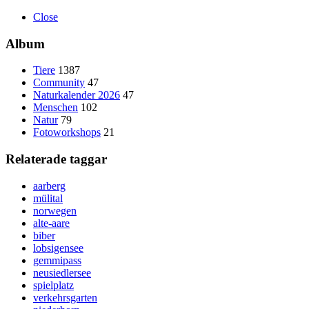
Close
Album
Tiere
1387
Community
47
Naturkalender 2026
47
Menschen
102
Natur
79
Fotoworkshops
21
Relaterade taggar
aarberg
mülital
norwegen
alte-aare
biber
lobsigensee
gemmipass
neusiedlersee
spielplatz
verkehrsgarten