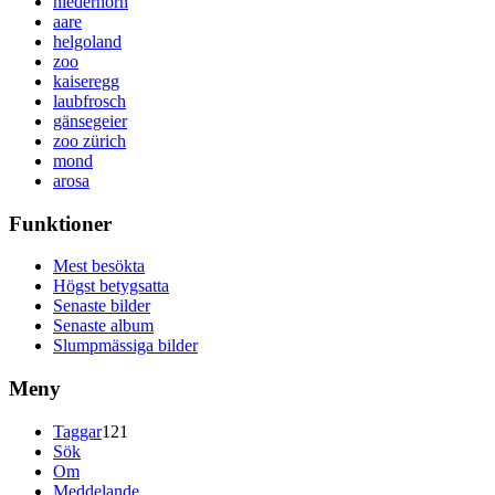
niederhorn
aare
helgoland
zoo
kaiseregg
laubfrosch
gänsegeier
zoo zürich
mond
arosa
Funktioner
Mest besökta
Högst betygsatta
Senaste bilder
Senaste album
Slumpmässiga bilder
Meny
Taggar
121
Sök
Om
Meddelande