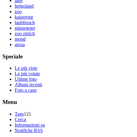
aare
helgoland
zoo
kaiseregg
laubfrosch
gänsegeier
zoo zürich
mond
arosa
Speciale
Le più viste
Le più votate
Ultime foto
Album recenti
Foto a caso
Menu
Tags
121
Cerca
Informazioni su
Notifiche RSS