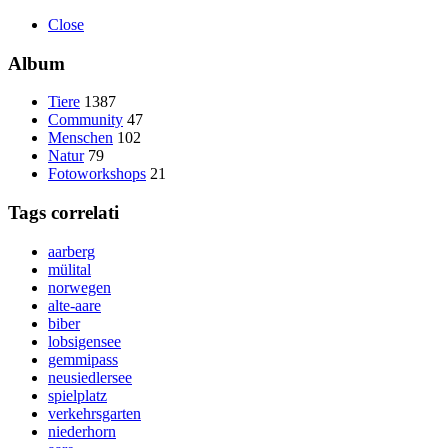
Close
Album
Tiere
1387
Community
47
Menschen
102
Natur
79
Fotoworkshops
21
Tags correlati
aarberg
mülital
norwegen
alte-aare
biber
lobsigensee
gemmipass
neusiedlersee
spielplatz
verkehrsgarten
niederhorn